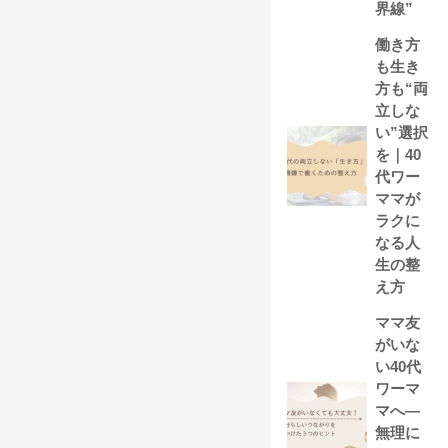
界線”
働き方
も生き
方も“両
立しな
い”選択
を｜40
代ワー
ママが
ラクに
なる人
生の整
え方
ママ友
がいな
い40代
ワーマ
マへ―
無理に