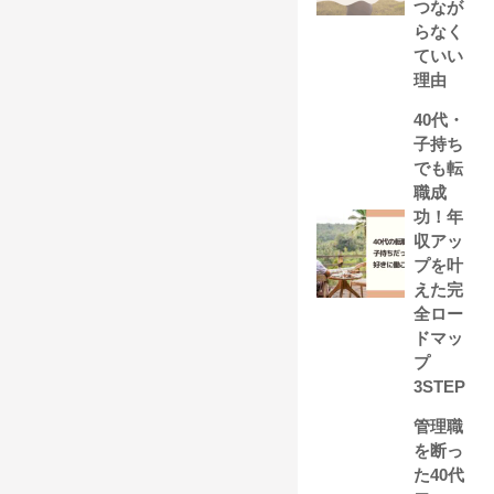
つなが
らなく
ていい
理由
40代・
子持ち
でも転
職成
功！年
収アッ
プを叶
えた完
全ロー
ドマッ
プ
3STEP
管理職
を断っ
た40代