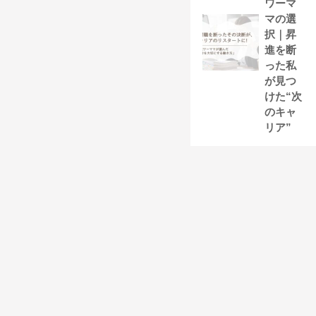
ワーマ
マの選
択｜昇
進を断
った私
が見つ
けた“次
のキャ
リア”