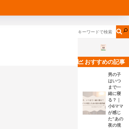
おすすめの記事
男の子
はいつ
まで一
緒に寝
る？｜
小6ママ
が感じ
た“あの
夜の境