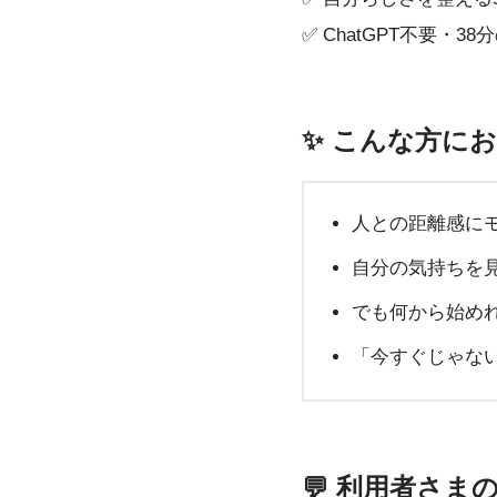
✅ ChatGPT不要・
✨ こんな方に
人との距離感に
自分の気持ちを
でも何から始め
「今すぐじゃな
💬 利用者さま