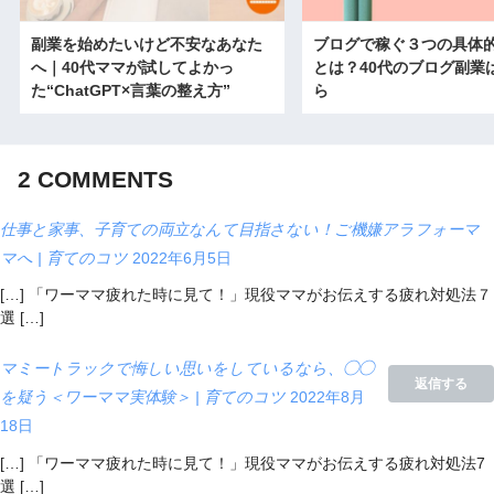
副業を始めたいけど不安なあなた
ブログで稼ぐ３つの具体
へ｜40代ママが試してよかっ
とは？40代のブログ副業
た“ChatGPT×言葉の整え方”
ら
2
COMMENTS
仕事と家事、子育ての両立なんて目指さない！ご機嫌アラフォーマ
マへ | 育てのコツ
2022年6月5日
[…] 「ワーママ疲れた時に見て！」現役ママがお伝えする疲れ対処法７
選 […]
マミートラックで悔しい思いをしているなら、◯◯
返信する
を疑う＜ワーママ実体験＞ | 育てのコツ
2022年8月
18日
[…] 「ワーママ疲れた時に見て！」現役ママがお伝えする疲れ対処法7
選 […]